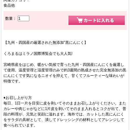
食品他
数量：
【九州・四国産の厳選された無添加"黒にんにく】
くろまるはミラノ国際博覧会でも大人気!
宮崎県産をはじめ、暖かい気候で育った九州・四国産にんにくを厳選し
て使用。温度管理と湿度管理のみで約3週間の熟成させた完全無添加の黒
にんにくです気になるニオイを抑えて、甘くてフルーティーな味わいが
特徴です。
♦お召し上がり方
毎日、1日一片を目安に皮を剥いてそのままお召し上がりください。また
カレーや肉じゃがなどに1片皮を剥いてそのまま入れるとコクが出て、普
段の料理が、元気と笑顔に溢れます。海外では、カットした黒にんにく
をサラダの具材として、潰してドレッシングの材料としてアレンジして
食べられています。