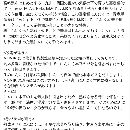
宮崎県をはじめとする、九州・四国の暖かい気候の下で育った嘉定種(か
ていしゅ)と呼ばれる日本国内でも比較的流通量の少ない9片種の生にん
にくを使用。生にんにくの状態の場合、この嘉定種にんにくは、青森県
産をはじめとする北側で栽培される6片種と比較してにんにく本来の風
味、辛味、そして栄養価が高いことが大きな特徴。
黒にんにくへと熟成させることで辛味は甘みへと変わり、にんにくの風
味は健康成分へと変化するため、果物のようにより甘く、健康成分がよ
り多く詰まった黒にんにくが作られます。
<設備が違う>
MOMIKIには電子部品製造経験を活かした設備が備わっております。
高温多湿に管理された櫓の中で、にんにく本来の成分を引き出すためじ
っくり熟成させます。
生のにんにくは熟成期間ににんにく自体で硫化水素ガスを発生します。
MOMIKIの設備にはこのガスをしっかり逃しにんにく本体に残らないよ
うな独自のシステムがあります。
さらに!
にんにく本来の力を最大限に引き出すため、熟成させる時には何もつけ
ず、混ぜず、温度と湿度だけで黒く進化させています。 そのためにんに
く独特の苦みやエグみが残らず、食べやすい黒にんにくになるのです。
<熟成技術が違う>
熟成させたにんにくは、不要な水分を取り除き、甘みを出す為に一定の
温度管理の元でよりしっかり熟成させます。