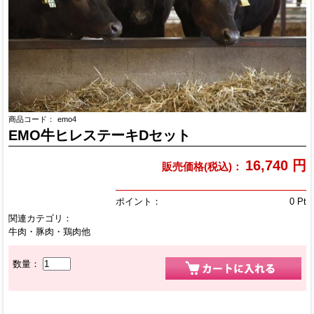
商品コード：
emo4
EMO牛ヒレステーキDセット
16,740
円
販売価格(税込)：
ポイント：
0
Pt
関連カテゴリ：
牛肉・豚肉・鶏肉他
数量：