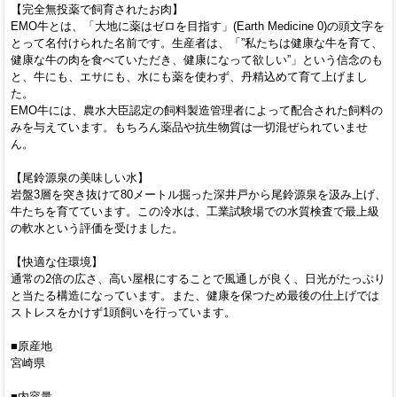
【完全無投薬で飼育されたお肉】
EMO牛とは、「大地に薬はゼロを目指す」(Earth Medicine 0)の頭文字を
とって名付けられた名前です。生産者は、「”私たちは健康な牛を育て、
健康な牛の肉を食べていただき、健康になって欲しい”」という信念のも
と、牛にも、エサにも、水にも薬を使わず、丹精込めて育て上げまし
た。
EMO牛には、農水大臣認定の飼料製造管理者によって配合された飼料の
みを与えています。もちろん薬品や抗生物質は一切混ぜられていませ
ん。
【尾鈴源泉の美味しい水】
岩盤3層を突き抜けて80メートル掘った深井戸から尾鈴源泉を汲み上げ、
牛たちを育てています。この冷水は、工業試験場での水質検査で最上級
の軟水という評価を受けました。
【快適な住環境】
通常の2倍の広さ、高い屋根にすることで風通しが良く、日光がたっぷり
と当たる構造になっています。また、健康を保つため最後の仕上げでは
ストレスをかけず1頭飼いを行っています。
■原産地
宮崎県
■内容量