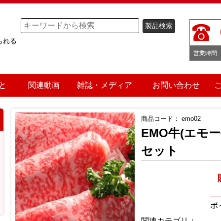
られる
営業時間
と
関連動画
雑誌・メディア
お問い合わせ
商品コード：
emo02
EMO牛(エモ
セット
ポ
関連カテゴリ：