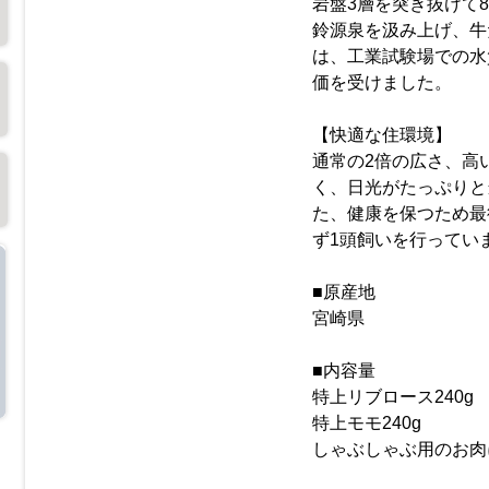
岩盤3層を突き抜けて
鈴源泉を汲み上げ、牛
は、工業試験場での水
価を受けました。
【快適な住環境】
通常の2倍の広さ、高
く、日光がたっぷりと
た、健康を保つため最
ず1頭飼いを行ってい
■原産地
宮崎県
■内容量
特上リブロース240g
特上モモ240g
しゃぶしゃぶ用のお肉