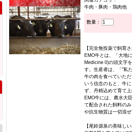
牛肉・豚肉・鶏肉他
数量：
【完全無投薬で飼育さ
EMO牛とは、「大地に
Medicine 0)の
す。生産者は、「”私
牛の肉を食べていただ
いう信念のもと、牛に
ず、丹精込めて育て上
EMO牛には、農水大
て配合された飼料のみ
や抗生物質は一切混ぜ
【尾鈴源泉の美味しい