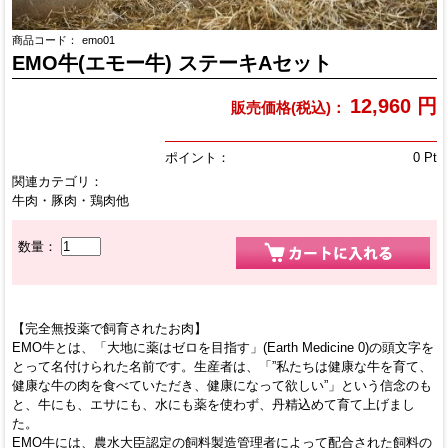
商品コード：
emo01
EMO牛(エモー牛) ステーキAセット
12,960
円
販売価格(税込)：
ポイント：
0
Pt
関連カテゴリ：
牛肉・豚肉・鶏肉他
数量：
【完全無投薬で飼育されたお肉】
EMO牛とは、「大地に薬はゼロを目指す」(Earth Medicine 0)の頭文字を
とって名付けられた名前です。生産者は、「”私たちは健康な牛を育て、
健康な牛の肉を食べていただき、健康になって欲しい”」という信念のも
と、牛にも、エサにも、水にも薬を使わず、丹精込めて育て上げまし
た。
EMO牛には、農水大臣認定の飼料製造管理者によって配合された飼料の